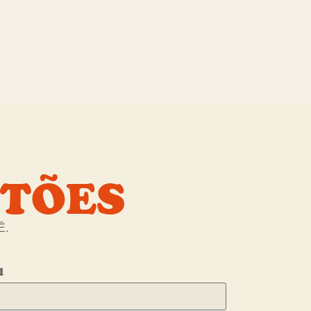
STÕES
Ê
.
l